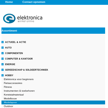
Home
Contact opnemen
Assortiment
ACTUEEL & ACTIE
AUTO
COMPONENTEN
COMPUTER & KANTOOR
ENERGIE
GEREEDSCHAP & SOLDEERTECHNIEK
HOBBY
Elektronica voor beginners
Fietsaccessoires
Fitness
Instrumenten & toebehoren
Kerststalmateriaal
Modelbouw
Modelspoor
Outdoor