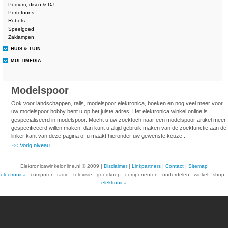
Podium, disco & DJ
Portofoons
Robots
Speelgoed
Zaklampen
HUIS & TUIN
MULTIMEDIA
Modelspoor
Ook voor landschappen, rails, modelspoor elektronica, boeken en nog veel meer voor
uw modelspoor hobby bent u op het juiste adres. Het elektronica winkel online is
gespecialiseerd in modelspoor. Mocht u uw zoektoch naar een modelspoor artikel meer
gespecificeerd willen maken, dan kunt u altijd gebruik maken van de zoekfunctie aan de
linker kant van deze pagina of u maakt hieronder uw gewenste keuze :
<< Vorig niveau
Elektronicawinkelonline.nl © 2009 |
Disclaimer
|
Linkpartners
|
Contact
|
Sitemap
electronica
- computer - radio - televisie - goedkoop - componenten - onderdelen - winkel - shop -
elektronica